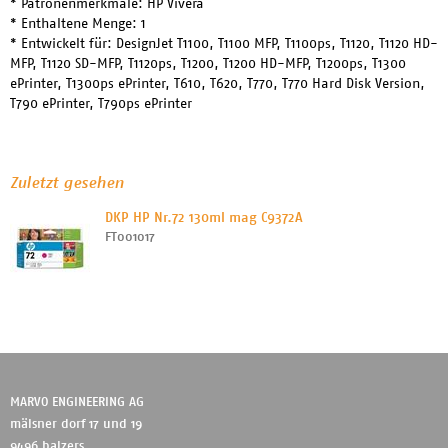
* Patronenmerkmale: HP Vivera
* Enthaltene Menge: 1
* Entwickelt für: DesignJet T1100, T1100 MFP, T1100ps, T1120, T1120 HD-
MFP, T1120 SD-MFP, T1120ps, T1200, T1200 HD-MFP, T1200ps, T1300
ePrinter, T1300ps ePrinter, T610, T620, T770, T770 Hard Disk Version,
T790 ePrinter, T790ps ePrinter
Zuletzt gesehen
DKP HP Nr.72 130ml mag C9372A
FT001017
MARVO ENGINEERING AG
mälsner dorf 17 und 19
9496 balzers