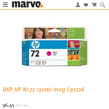
DKP HP Nr.72 130ml mag C9372A
96.45
CHF
/ Stk.