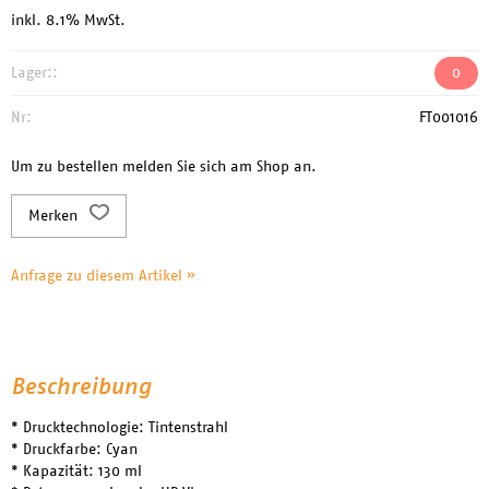
inkl. 8.1% MwSt.
Lager::
0
Nr:
FT001016
Um zu bestellen melden Sie sich am Shop an.
Merken
Anfrage zu diesem Artikel »
Beschreibung
* Drucktechnologie: Tintenstrahl
* Druckfarbe: Cyan
* Kapazität: 130 ml