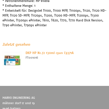
* Patronenmerkmale: HP Vivera
* Enthaltene Menge: 1
* Entwickelt für: DesignJet T1100, T1100 MFP, T1100ps, T1120, T1120 HD-
MFP, T1120 SD-MFP, T1120ps, T1200, T1200 HD-MFP, T1200ps, T1300
ePrinter, T1300ps ePrinter, T610, T620, T770, T770 Hard Disk Version,
T790 ePrinter, T790ps ePrinter
Zuletzt gesehen
DKP HP Nr.72 130ml cyan C9371A
FT001016
MARVO ENGINEERING AG
mälsner dorf 17 und 19
9496 balzers