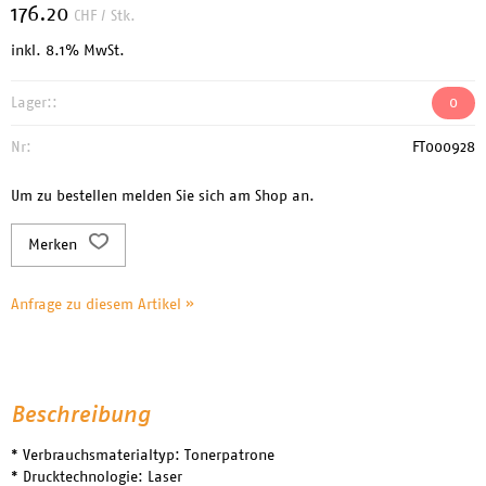
176.20
CHF
/ Stk.
inkl. 8.1% MwSt.
Lager::
0
Nr:
FT000928
Um zu bestellen melden Sie sich am Shop an.
Merken
Anfrage zu diesem Artikel »
Beschreibung
* Verbrauchsmaterialtyp: Tonerpatrone
* Drucktechnologie: Laser