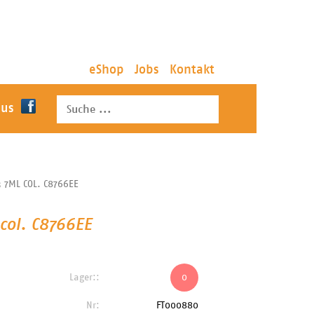
eShop
Jobs
Kontakt
 us
 7ML COL. C8766EE
col. C8766EE
Lager::
0
Nr:
FT000880