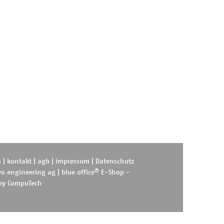
s
|
kontakt
|
agb
|
impressum
|
Datenschutz
®
o engineering ag
|
blue office
E-Shop -
 by
CompuTech