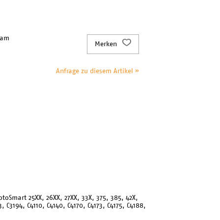
 am
Merken
Anfrage zu diesem Artikel »
hotoSmart 25XX, 26XX, 27XX, 33X, 375, 385, 42X,
, C3194, C4110, C4140, C4170, C4173, C4175, C4188,