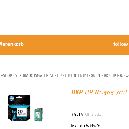
Warenkorb
follow
E-SHOP
›
VERBRAUCHSMATERIAL
›
HP
›
HP TINTENPATRONEN
›
DKP HP NR.343
DKP HP Nr.343 7ml 
35.15
CHF
/ Stk.
inkl. 8.1% MwSt.