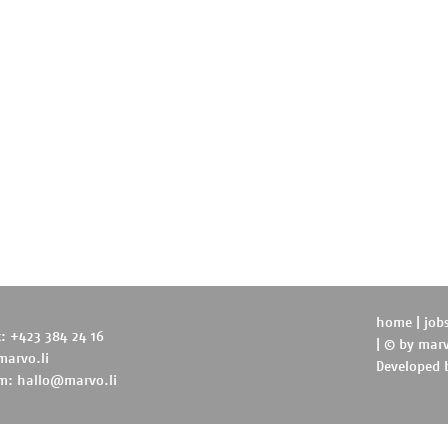
home
|
job
t: +423 384 24 16
| © by
marv
marvo.li
Developed
m:
hallo@marvo.li