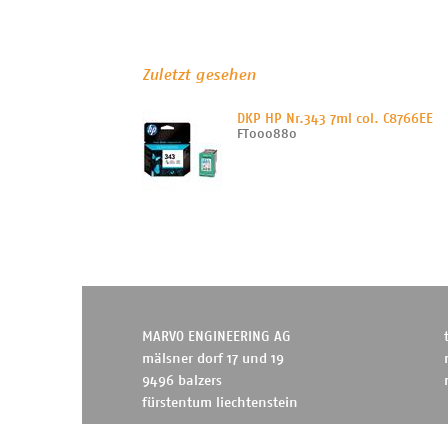
Zuletzt gesehen
DKP HP Nr.343 7ml col. C8766EE
FT000880
MARVO ENGINEERING AG
mälsner dorf 17 und 19
9496 balzers
fürstentum liechtenstein