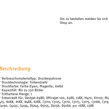
Um zu bestellen melden Sie sich
Shop an.
Beschreibung
* Verbrauchsmaterialtyp: Druckerpatrone
* Drucktechnologie: Tintenstrahl
* Druckfarbe: Farbe (Cyan, Magenta, Gelb)
* Kapazität: Bis zu 330 Bilder
* Enthaltene Menge: 1
* Entwickelt für: Deskjet 69XX; Officejet 100, 63XX, 72XX, H470, K7100; P
475, 80XX, 81XX, 84XX, 87XX, C3110, C3125, C3170, C3173, C3175, C3188, C3193
C4190, C4193, C4194, D5145, D5155, D5156, D5168; psc 16XX, 23XX