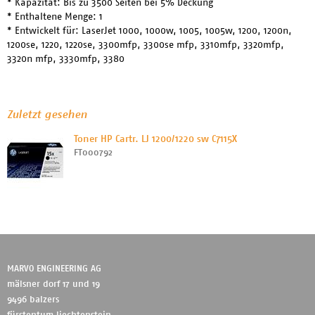
* Kapazität: Bis zu 3500 Seiten bei 5% Deckung
* Enthaltene Menge: 1
* Entwickelt für: LaserJet 1000, 1000w, 1005, 1005w, 1200, 1200n,
1200se, 1220, 1220se, 3300mfp, 3300se mfp, 3310mfp, 3320mfp,
3320n mfp, 3330mfp, 3380
Zuletzt gesehen
Toner HP Cartr. LJ 1200/1220 sw C7115X
FT000792
MARVO ENGINEERING AG
mälsner dorf 17 und 19
9496 balzers