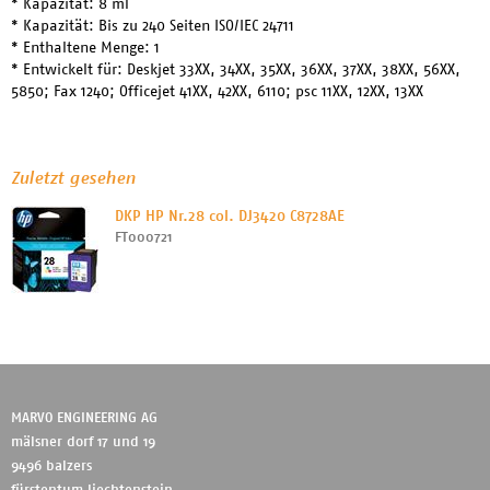
* Kapazität: 8 ml
* Kapazität: Bis zu 240 Seiten ISO/IEC 24711
* Enthaltene Menge: 1
* Entwickelt für: Deskjet 33XX, 34XX, 35XX, 36XX, 37XX, 38XX, 56XX,
5850; Fax 1240; Officejet 41XX, 42XX, 6110; psc 11XX, 12XX, 13XX
Zuletzt gesehen
DKP HP Nr.28 col. DJ3420 C8728AE
FT000721
MARVO ENGINEERING AG
mälsner dorf 17 und 19
9496 balzers