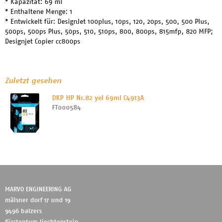
* Kapazität: 69 ml
* Enthaltene Menge: 1
* Entwickelt für: DesignJet 100plus, 10ps, 120, 20ps, 500, 500 Plus,
500ps, 500ps Plus, 50ps, 510, 510ps, 800, 800ps, 815mfp, 820 MFP;
Designjet Copier cc800ps
Zuletzt gesehen
DKP HP Nr.82 yel 69ml C4913A
FT000584
MARVO ENGINEERING AG
mälsner dorf 17 und 19
9496 balzers