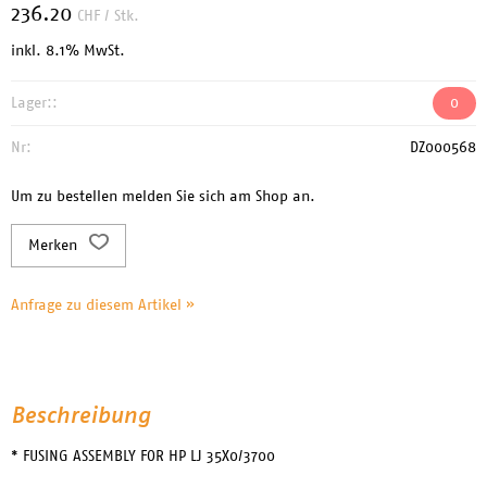
236.20
CHF
/ Stk.
inkl. 8.1% MwSt.
Lager::
0
Nr:
DZ000568
Um zu bestellen melden Sie sich am Shop an.
Merken
Anfrage zu diesem Artikel »
Beschreibung
* FUSING ASSEMBLY FOR HP LJ 35X0/3700