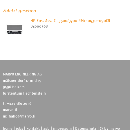
Zuletzt gesehen
HP Fus. Ass. CLJ3500/3700 RM1-0430-090CN
DZ000568
MARVO ENGINEERING AG
mälsner dorf 17 und 19
9496 balzers
fürstentum liechtenstein
t: +423 384 24 16
marvo.li
m:
hallo@marvo.li
home
|
jobs
|
kontakt
|
agb
|
impressum
|
Datenschutz
| © by
marvo