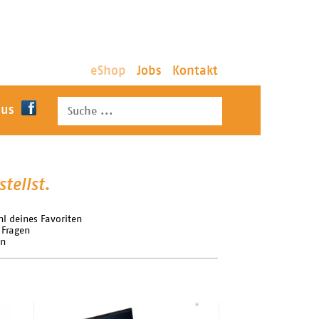
eShop
Jobs
Kontakt
 us
tellst.
l deines Favoriten
 Fragen
rn