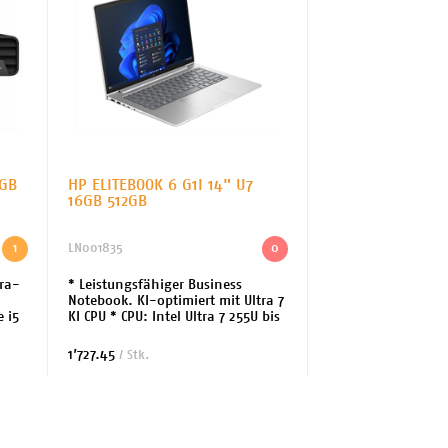
6GB
HP ELITEBOOK 6 G1I 14" U7
16GB 512GB
1
LN001835
0
tra-
* Leistungsfähiger Business
Notebook. KI-optimiert mit Ultra 7
e i5
KI CPU * CPU: Intel Ultra 7 255U bis
5.2GHz 12 Cores * Arbeitsspeicher:
) /
16GB DDR5 * Festplatte: 512 GB SSD
1’727.45
/ Stk.
...