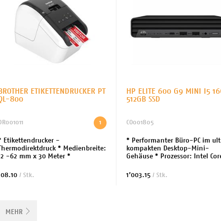
BROTHER ETIKETTENDRUCKER PT
HP ELITE 600 G9 MINI I5 1
QL-800
512GB SSD
DR001011
1
CO001805
* Etikettendrucker -
* Performanter Büro-PC im ul
Thermodirektdruck * Medienbreite:
kompakten Desktop-Mini-
12 -62 mm x 30 Meter *
Gehäuse * Prozessor: Intel Cor
Druckgeschwindigkeit: 148mm/s *
(13. Gen.) 13500T (4.6GHz) (16
Max. Auflösung: 300 dpi *
Kerne) * RAM: 16 GB (installiert
108.10
1’003.15
/ Stk.
/ Stk.
Schnittstelle: USB
64 GB (Max) -...
MEHR